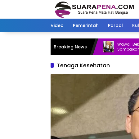
Langsung
ke
konten
Video
Pemerintah
Parpol
Kul
Wawali Bekasi Temu
Breaking News
Sampaikan Undan
ke Istana Negara
Tenaga Kesehatan