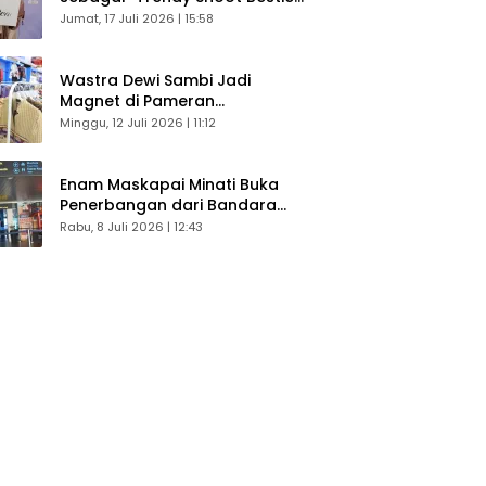
Bikin Konten Kreator Makin
Jumat, 17 Juli 2026 | 15:58
Betah
Wastra Dewi Sambi Jadi
Magnet di Pameran
Dekranasda, Banyak Diminati
Minggu, 12 Juli 2026 | 11:12
Pengunjung
Enam Maskapai Minati Buka
Penerbangan dari Bandara
Husein Sastranegara
Rabu, 8 Juli 2026 | 12:43