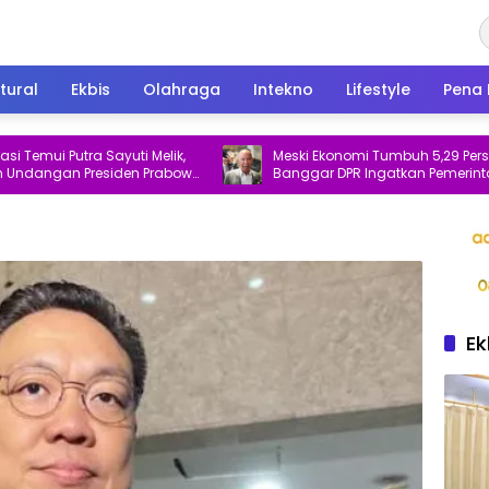
tural
Ekbis
Olahraga
Intekno
Lifestyle
Pena 
i Putra Sayuti Melik,
Meski Ekonomi Tumbuh 5,29 Persen,
gan Presiden Prabowo
Banggar DPR Ingatkan Pemerintah Soa
Dua Hal Ini
Ek