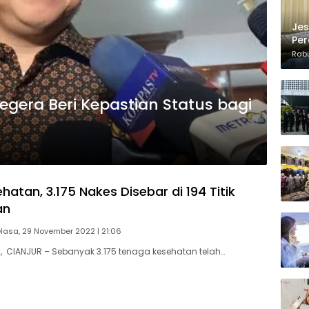
Jes
Per
Kon
Rabu
egera Beri Kepastian Status bagi
hatan, 3.175 Nakes Disebar di 194 Titik
an
lasa, 29 November 2022 | 21:06
 CIANJUR – Sebanyak 3.175 tenaga kesehatan telah…