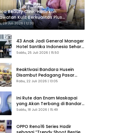
ica Beauty Clinic Hadirkan
awatan Kulit Berkualitas Plus
sultasi Gratis
, 29 Juli 2026 | 12:30
43 Anak Jadi General Manager
Hotel Santika Indonesia Sehari
Sukses Digelar
Sabtu, 25 Juli 2026 | 15:50
Reaktivasi Bandara Husein
Disambut Pedagang Pasar
Baru, Diyakini Bangkitkan
Rabu, 22 Juli 2026 | 13:05
Kembali Ekonomi Bandung
Ini Rute dan Enam Maskapai
yang Akan Terbang di Bandara
Husein Sastranegara
Sabtu, 18 Juli 2026 | 15:49
OPPO Reno16 Series Hadir
sebagai “Trendy Shoot Bestie”,