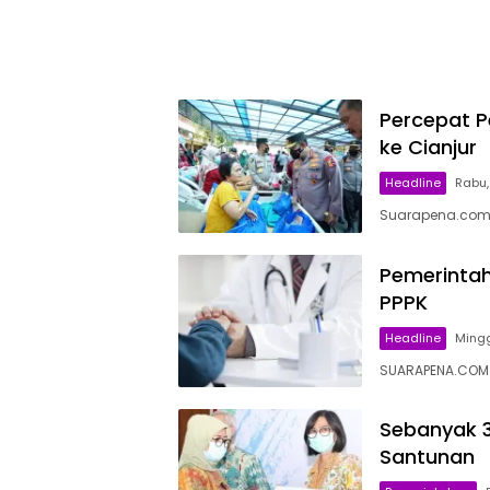
Percepat P
ke Cianjur
Headline
Rabu,
Suarapena.com, 
Pemerintah
PPPK
Headline
Mingg
SUARAPENA.COM –
Sebanyak 3
Santunan