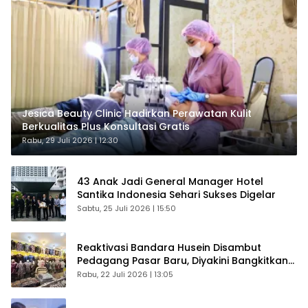
Jesica Beauty Clinic Hadirkan Perawatan Kulit
Berkualitas Plus Konsultasi Gratis
Rabu, 29 Juli 2026 | 12:30
43 Anak Jadi General Manager Hotel
Santika Indonesia Sehari Sukses Digelar
Sabtu, 25 Juli 2026 | 15:50
Reaktivasi Bandara Husein Disambut
Pedagang Pasar Baru, Diyakini Bangkitkan
Kembali Ekonomi Bandung
Rabu, 22 Juli 2026 | 13:05