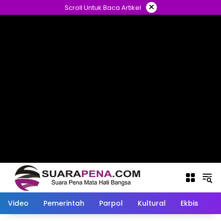
Langsung
×
Scroll Untuk Baca Artikel
ke
konten
Video
Pemerintah
Parpol
Kultural
Ekbis
O