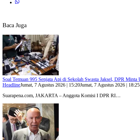
Baca Juga
Soal Temuan 995 Senjata Api di Sekolah Swasta Jaksel, DPR Minta 
Headline
Jumat, 7 Agustus 2026 | 15:20
Jumat, 7 Agustus 2026 | 18:25
Suarapena.com, JAKARTA – Anggota Komisi I DPR RI…