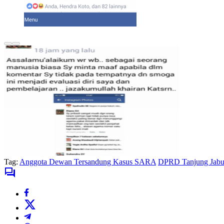
Tag:
Anggota Dewan Tersandung Kasus SARA
DPRD Tanjung Jabu