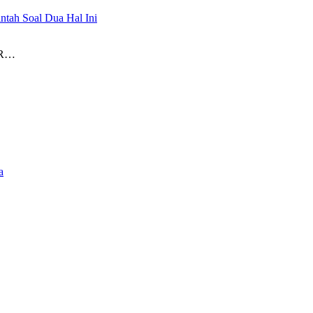
tah Soal Dua Hal Ini
PR…
a