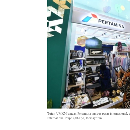
Tujuh UMKM binaan Pertamina tembus pasar internasional, ca
International Expo (JIExpo) Kemayoran.