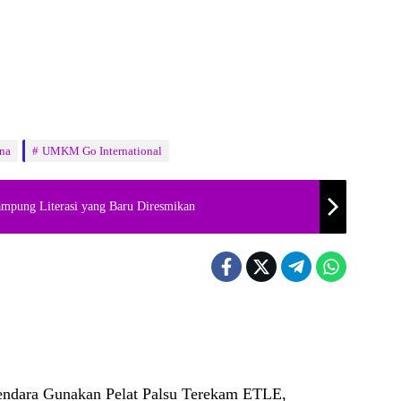
na
UMKM Go International
mpung Literasi yang Baru Diresmikan
ndara Gunakan Pelat Palsu Terekam ETLE,