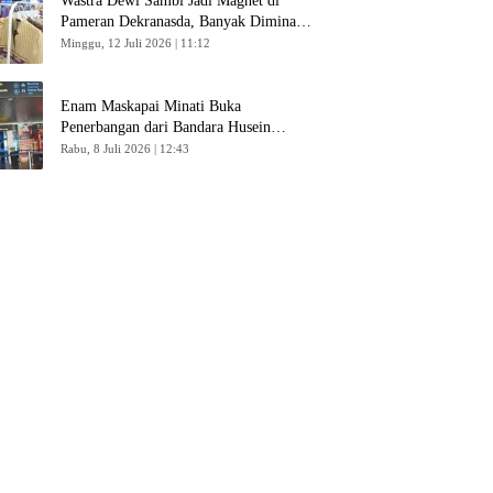
Wastra Dewi Sambi Jadi Magnet di
Pameran Dekranasda, Banyak Diminati
Pengunjung
Minggu, 12 Juli 2026 | 11:12
Enam Maskapai Minati Buka
Penerbangan dari Bandara Husein
Sastranegara
Rabu, 8 Juli 2026 | 12:43