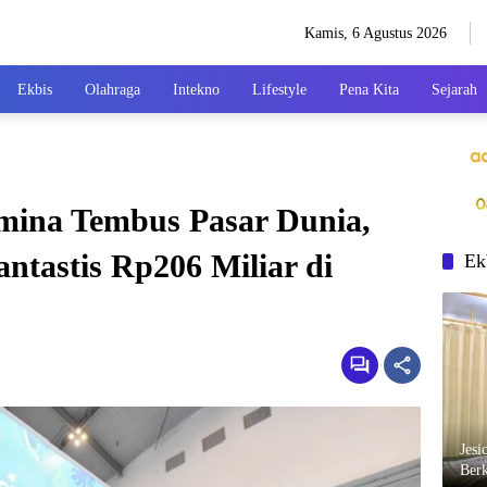
Kamis, 6 Agustus 2026
Ekbis
Olahraga
Intekno
Lifestyle
Pena Kita
Sejarah
ina Tembus Pasar Dunia,
ntastis Rp206 Miliar di
Ek
Jesi
Berk