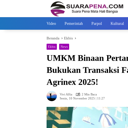
Langsung
ke
konten
Video
Pemerintah
Parpol
Kultural
Beranda
Ekbis
Ekbis
News
UMKM Binaan Pertam
Bukukan Transaksi Fa
Agrinex 2025!
Vivi Alfia
2 Min Baca
Senin, 10 November 2025 | 11:27