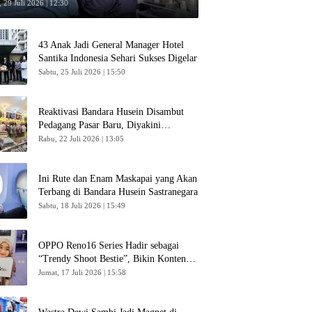
 29 Juli 2026 | 12:30
43 Anak Jadi General Manager Hotel
Santika Indonesia Sehari Sukses Digelar
Sabtu, 25 Juli 2026 | 15:50
Reaktivasi Bandara Husein Disambut
Pedagang Pasar Baru, Diyakini
Bangkitkan Kembali Ekonomi Bandung
Rabu, 22 Juli 2026 | 13:05
Ini Rute dan Enam Maskapai yang Akan
Terbang di Bandara Husein Sastranegara
Sabtu, 18 Juli 2026 | 15:49
OPPO Reno16 Series Hadir sebagai
“Trendy Shoot Bestie”, Bikin Konten
Kreator Makin Betah
Jumat, 17 Juli 2026 | 15:58