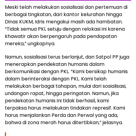
Meski telah melakukan sosialisasi dan pertemuan di
berbagai tingkatan, dari kantor kelurahan hingga
Dinas KUKM, Idris mengakui masih ada hambatan.
“Tidak semua PKL setuju dengan relokasi ini karena
khawatir akan berpengaruh pada pendapatan
Berita Terkait:
Reklame Videotron Melintang di
mereka,” ungkapnya.
Jalan Riau Dibongkar, Total Sudah 12
Namun, sosialisasi terus berlanjut, dan Satpol PP juga
menerapkan pendekatan humanis dalam
berkomunikasi dengan PKL. “Kami bersikap humanis
dalam berinteraksi dengan PKL. Kami telah
melakukan berbagai tahapan, mulai dari sosialisasi,
undangan rapat, hingga peringatan. Namun, jika
pendekatan humanis ini tidak berhasil, kami
terpaksa harus melakukan tindakan represif. Kami
harus menjalankan Perda dan Perwal yang ada,
bahwa di zona merah harus ditertibkan,” jelasnya.