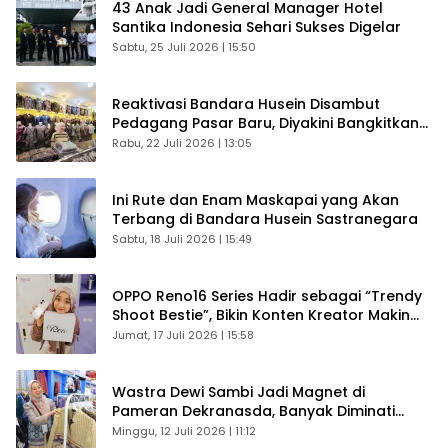
43 Anak Jadi General Manager Hotel
Santika Indonesia Sehari Sukses Digelar
Sabtu, 25 Juli 2026 | 15:50
Reaktivasi Bandara Husein Disambut
Pedagang Pasar Baru, Diyakini Bangkitkan
Kembali Ekonomi Bandung
Rabu, 22 Juli 2026 | 13:05
Ini Rute dan Enam Maskapai yang Akan
Terbang di Bandara Husein Sastranegara
Sabtu, 18 Juli 2026 | 15:49
OPPO Reno16 Series Hadir sebagai “Trendy
Shoot Bestie”, Bikin Konten Kreator Makin
Betah
Jumat, 17 Juli 2026 | 15:58
Wastra Dewi Sambi Jadi Magnet di
Pameran Dekranasda, Banyak Diminati
Pengunjung
Minggu, 12 Juli 2026 | 11:12