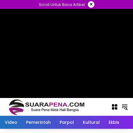
Langsung
×
Scroll Untuk Baca Artikel
ke
konten
Video
Pemerintah
Parpol
Kultural
Ekbis
O