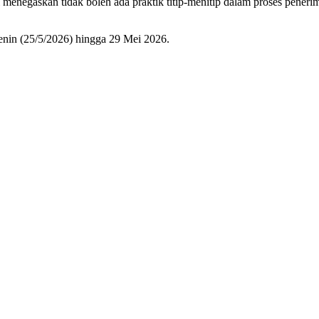
enegaskan tidak boleh ada praktik titip-menitip dalam proses pener
enin (25/5/2026) hingga 29 Mei 2026.