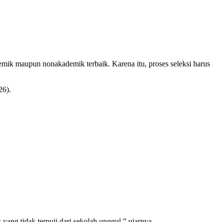
mik maupun nonakademik terbaik. Karena itu, proses seleksi harus
26).
ang tidak terpuji dari sekolah unggul,” ujarnya.