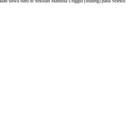
imaan siswa baru di Sekolah Manusia Unggul (Maung) pada Seleksi