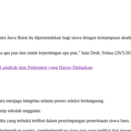
nsi Jawa Barat itu diperuntukkan bagi siswa dengan kemampuan akade
ma apa pun dan untuk kepentingan apa pun,” kata Dedi, Selasa (26/5/20
 Langkah dan Dokumen yang Harus Disiapkan
ru menjaga integritas selama proses seleksi berlangsung.
nsip sekolah unggulan.
a yang terbukti terlibat dalam penyimpangan penerimaan siswa baru.
hentikan panitia, memberhentikan siapa pun yang terlibat dari proses y