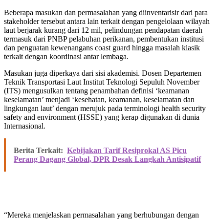
Beberapa masukan dan permasalahan yang diinventarisir dari para
stakeholder tersebut antara lain terkait dengan pengelolaan wilayah
laut berjarak kurang dari 12 mil, pelindungan pendapatan daerah
termasuk dari PNBP pelabuhan perikanan, pembentukan institusi
dan penguatan kewenangans coast guard hingga masalah klasik
terkait dengan koordinasi antar lembaga.
Masukan juga diperkaya dari sisi akademisi. Dosen Departemen
Teknik Transportasi Laut Institut Teknologi Sepuluh November
(ITS) mengusulkan tentang penambahan definisi ‘keamanan
keselamatan’ menjadi ‘kesehatan, keamanan, keselamatan dan
lingkungan laut’ dengan merujuk pada terminologi health security
safety and environment (HSSE) yang kerap digunakan di dunia
Internasional.
Berita Terkait:
Kebijakan Tarif Resiprokal AS Picu
Perang Dagang Global, DPR Desak Langkah Antisipatif
“Mereka menjelaskan permasalahan yang berhubungan dengan