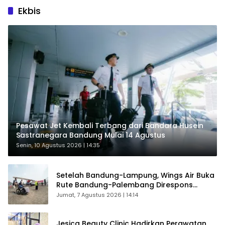
Ekbis
Pesawat Jet Kembali Terbang dari Bandara Husein
Sastranegara Bandung Mulai 14 Agustus
Senin, 10 Agustus 2026 | 14:35
Setelah Bandung-Lampung, Wings Air Buka
Rute Bandung-Palembang Direspons
Langsung Penumpang
Jumat, 7 Agustus 2026 | 14:14
Jesica Beauty Clinic Hadirkan Perawatan