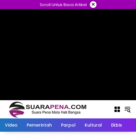
Langsung
×
Scroll Untuk Baca Artikel
ke
konten
Video
Pemerintah
Parpol
Kultural
Ekbis
O