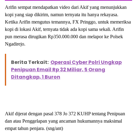
Arifin sempat mendapatkan video dari Akif yang menunjukkan
kopi yang siap dikirim, namun ternyata itu hanya rekayasa.
Berita Terkait:
Kasus Penipuan Berkedok Bea
Ketika Arifin mengutus temannya, FX Pringgo, untuk memeriksa
Cukai Meningkat, Ayo Lebih Waspada, Kenali
kopi di lokasi Akif, ternyata tidak ada kopi sama sekali. Arifin
Cirinya
pun merasa dirugikan Rp350.000.000 dan melapor ke Polsek
Ngadirejo.
Berita Terkait:
Operasi Cyber Polri Ungkap
Penipuan Email Rp 32 Miliar, 5 Orang
Ditangkap, 1 Buron
Akif dijerat dengan pasal 378 Jo 372 KUHP tentang Penipuan
dan atau Penggelapan yang ancaman hukumannya maksimal
empat tahun penjara. (sng/ant)