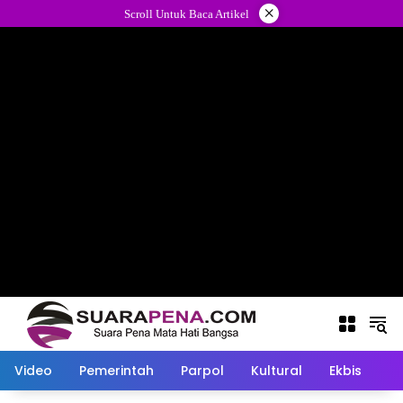
Langsung
×
Scroll Untuk Baca Artikel
ke
konten
Video
Pemerintah
Parpol
Kultural
Ekbis
O