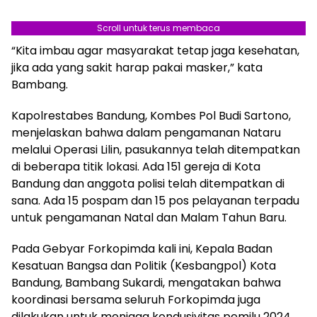
Scroll untuk terus membaca
“Kita imbau agar masyarakat tetap jaga kesehatan,
Berita Terkait:
Lapangan Supratman Ciujung
jika ada yang sakit harap pakai masker,” kata
Segera Diperbaiki, Target Rampung September
Bambang.
2024
Kapolrestabes Bandung, Kombes Pol Budi Sartono,
menjelaskan bahwa dalam pengamanan Nataru
melalui Operasi Lilin, pasukannya telah ditempatkan
di beberapa titik lokasi. Ada 151 gereja di Kota
Bandung dan anggota polisi telah ditempatkan di
sana. Ada 15 pospam dan 15 pos pelayanan terpadu
untuk pengamanan Natal dan Malam Tahun Baru.
Pada Gebyar Forkopimda kali ini, Kepala Badan
Kesatuan Bangsa dan Politik (Kesbangpol) Kota
Bandung, Bambang Sukardi, mengatakan bahwa
koordinasi bersama seluruh Forkopimda juga
dilakukan untuk menjaga kondusivitas pemilu 2024.