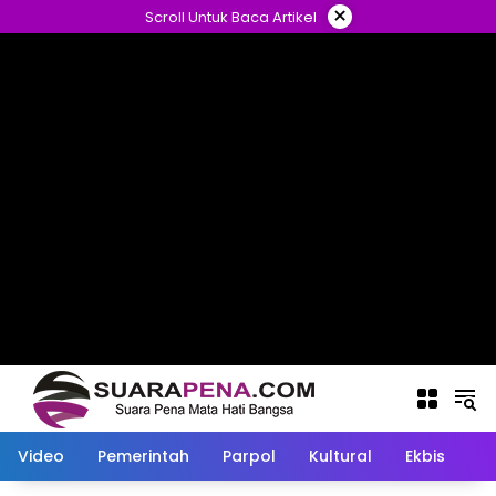
Langsung
×
Scroll Untuk Baca Artikel
ke
konten
Video
Pemerintah
Parpol
Kultural
Ekbis
O