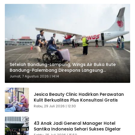
Setelah Bandung-Lampung, Wings Air Buka Rute
Bandung-Palembang Direspons Langsung
Penumpang
Jumat, 7 Agustus 2026 | 14:14
Jesica Beauty Clinic Hadirkan Perawatan
Kulit Berkualitas Plus Konsultasi Gratis
Rabu, 29 Juli 2026 | 12:30
43 Anak Jadi General Manager Hotel
Santika Indonesia Sehari Sukses Digelar
Sabtu, 25 Juli 2026 | 15:50