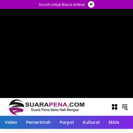
Langsung
×
Scroll Untuk Baca Artikel
ke
konten
Video
Pemerintah
Parpol
Kultural
Ekbis
O