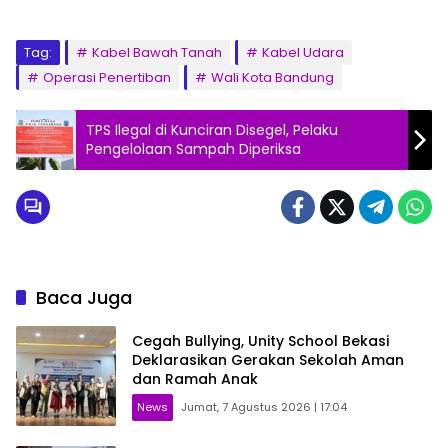
Tag:
Kabel Bawah Tanah
Kabel Udara
Operasi Penertiban
Wali Kota Bandung
TPS Ilegal di Kunciran Disegel, Pelaku
Pengelolaan Sampah Diperiksa
Baca Juga
Cegah Bullying, Unity School Bekasi
Deklarasikan Gerakan Sekolah Aman
dan Ramah Anak
News
Jumat, 7 Agustus 2026 | 17:04