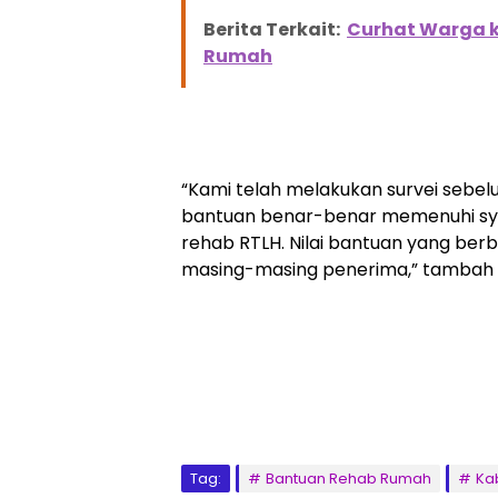
Berita Terkait:
Curhat Warga k
Rumah
“Kami telah melakukan survei seb
bantuan benar-benar memenuhi sy
rehab RTLH. Nilai bantuan yang ber
masing-masing penerima,” tambah K
Tag:
Bantuan Rehab Rumah
Ka