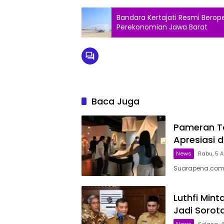
Bandara Kertajati Resmi Berope
Perekonomian Jawa Barat
Baca Juga
Pameran Ta
Apresiasi d
News
Rabu, 5 A
Suarapena.com, 
Luthfi Min
Jadi Sorot