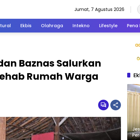
Jumat, 7 Agustus 2026
tural
Ekbis
Olahraga
Intekno
Lifestyle
Pena 
 dan Baznas Salurkan
 Rehab Rumah Warga
Ek
Jes
Per