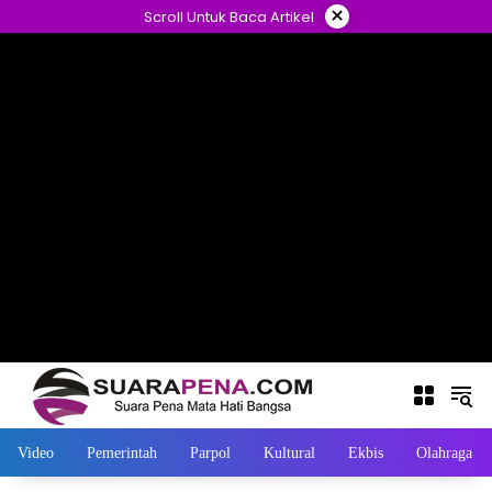
Langsung
×
Scroll Untuk Baca Artikel
ke
konten
Video
Pemerintah
Parpol
Kultural
Ekbis
Olahraga