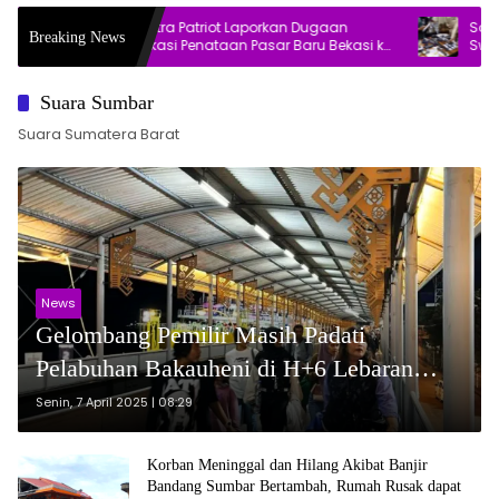
Bos Mitra Patriot Laporkan Dugaan
Soal Temuan
Breaking News
Provokasi Penataan Pasar Baru Bekasi ke
Swasta Jaks
Polisi
Suara Sumbar
Suara Sumatera Barat
News
Gelombang Pemilir Masih Padati
Pelabuhan Bakauheni di H+6 Lebaran
2025
Senin, 7 April 2025 | 08:29
Korban Meninggal dan Hilang Akibat Banjir
Bandang Sumbar Bertambah, Rumah Rusak dapat