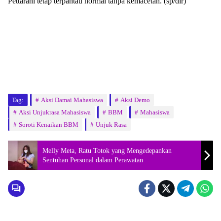
Pettarani tetap terpantau normal tanpa kemacetan. (sp/dir)
Tag:
Aksi Damai Mahasiswa
Aksi Demo
Aksi Unjukrasa Mahasiswa
BBM
Mahasiswa
Soroti Kenaikan BBM
Unjuk Rasa
Melly Meta, Ratu Totok yang Mengedepankan
Sentuhan Personal dalam Perawatan