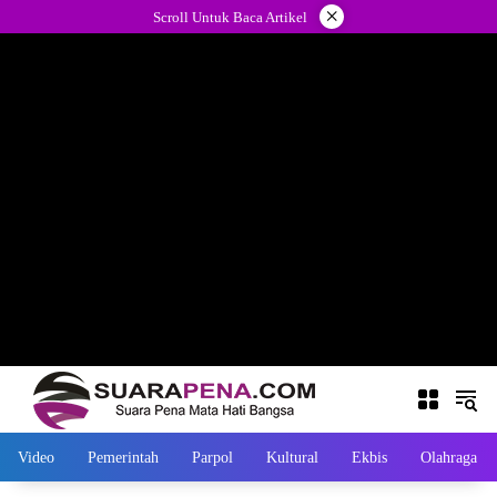
Langsung
×
Scroll Untuk Baca Artikel
ke
konten
Video
Pemerintah
Parpol
Kultural
Ekbis
Olahraga