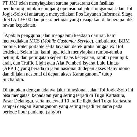
PT JMJ telah menyiagakan sarana parasarana dan fasilitas
pendukung untuk menunjang operasional jalur fungsional Jalan Tol
Jogja-Solo di antaranya menyediakan Pos Layanan Informasi Siaga
di STA 13+ 00 dan posko petugas yang disiagakan di beberapa titik
rawan kepadatan.
“Apabila pengguna jalan mengalami keadaan darurat, kami
menyediakan MCS (
Mobile Customer Service
), ambulance, BBM
mobile, toilet portable serta layanan derek gratis hingga exit tol
terdekat. Selain itu, kami juga telah menyiapkan rambu-rambu
petunjuk dan peringatan seperti batas kecepatan, rambu penunjuk
arah, dan Traffic Light atau Alat Pemberi Isyarat Lalu Lintas
(APPIL) yang berada di jalan nasional di depan akses Banyudono
dan di jalan nasional di depan akses Karanganom,” tutup
Suchandra.
Diharapkan dengan adanya jalur fungsional Jalan Tol Jogja-Solo ini
bisa mengatasi kepadatan yang sering terjadi di Tugu Kartasura,
Pasar Delanggu, serta melewati 10 traffic light dari Tugu Kartasura
sampai dengan Karanganom yang sering terjadi terutama pada
periode libur panjang. (sng/pr)