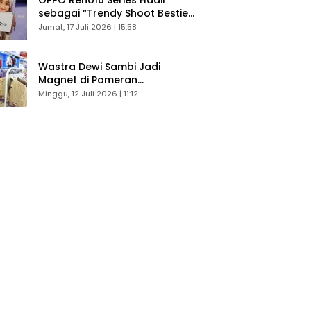
sebagai “Trendy Shoot Bestie”,
Bikin Konten Kreator Makin
Jumat, 17 Juli 2026 | 15:58
Betah
Wastra Dewi Sambi Jadi
Magnet di Pameran
Dekranasda, Banyak Diminati
Minggu, 12 Juli 2026 | 11:12
Pengunjung