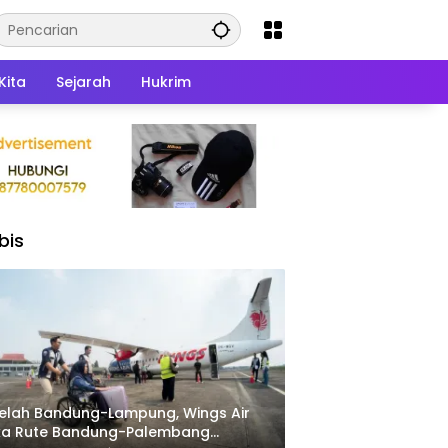
Kita
Sejarah
Hukrim
bis
elah Bandung-Lampung, Wings Air
ka Rute Bandung-Palembang