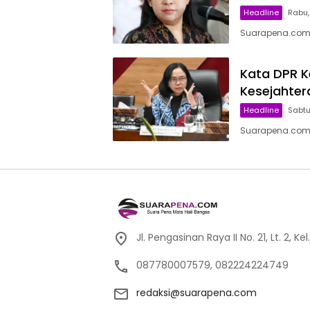
Headline
Rabu, 
Suarapena.com,
Kata DPR K
Kesejahter
Headline
Sabtu,
Suarapena.com, 
Jl. Pengasinan Raya II No. 21, Lt. 2,
087780007579, 082224224749
redaksi@suarapena.com