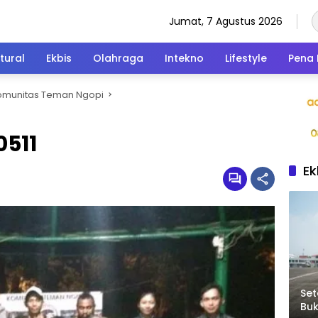
Jumat, 7 Agustus 2026
tural
Ekbis
Olahraga
Intekno
Lifestyle
Pena 
omunitas Teman Ngopi
511
Ek
Set
Bu