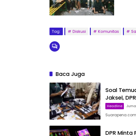
Tag:
Diskusi
Komunitas
Sa
Baca Juga
Soal Temua
Jaksel, DP
Headline
Jumat
Suarapena.com, 
DPR Minta P