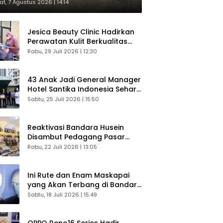
respons Langsung Penumpang
t, 7 Agustus 2026 | 14:14
Jesica Beauty Clinic Hadirkan
Perawatan Kulit Berkualitas
Plus Konsultasi Gratis
Rabu, 29 Juli 2026 | 12:30
43 Anak Jadi General Manager
Hotel Santika Indonesia Sehari
Sukses Digelar
Sabtu, 25 Juli 2026 | 15:50
Reaktivasi Bandara Husein
Disambut Pedagang Pasar
Baru, Diyakini Bangkitkan
Rabu, 22 Juli 2026 | 13:05
Kembali Ekonomi Bandung
Ini Rute dan Enam Maskapai
yang Akan Terbang di Bandara
Husein Sastranegara
Sabtu, 18 Juli 2026 | 15:49
OPPO Reno16 Series Hadir