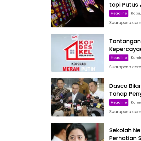
tapi Putus 
Headline
Rabu,
Suarapena.com, 
Tantangan 
Kepercayaa
Headline
Kamis,
Suarapena.com, 
Dasco Bilan
Tahap Peny
Headline
Kamis
Suarapena.com,
Sekolah Ne
Perhatian 