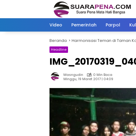
Langsung
ke
konten
Video
Pemerintah
Parpol
Kul
Beranda
Harmonisasi Teman di Taman K
Headline
IMG_20170319_040
Masngudin
0 Min Baca
Minggu, 19 Maret 2017 | 04:09