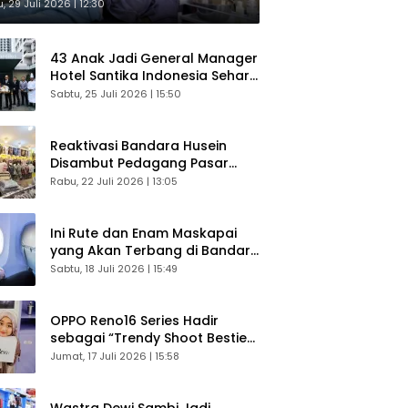
sultasi Gratis
, 29 Juli 2026 | 12:30
43 Anak Jadi General Manager
Hotel Santika Indonesia Sehari
Sukses Digelar
Sabtu, 25 Juli 2026 | 15:50
Reaktivasi Bandara Husein
Disambut Pedagang Pasar
Baru, Diyakini Bangkitkan
Rabu, 22 Juli 2026 | 13:05
Kembali Ekonomi Bandung
Ini Rute dan Enam Maskapai
yang Akan Terbang di Bandara
Husein Sastranegara
Sabtu, 18 Juli 2026 | 15:49
OPPO Reno16 Series Hadir
sebagai “Trendy Shoot Bestie”,
Bikin Konten Kreator Makin
Jumat, 17 Juli 2026 | 15:58
Betah
Wastra Dewi Sambi Jadi