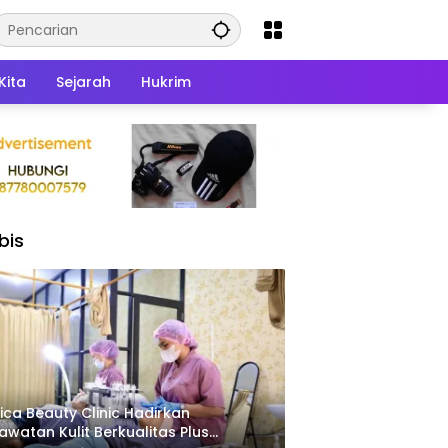
Kita
Sejarah
Hukrim
bis
ica Beauty Clinic Hadirkan
awatan Kulit Berkualitas Plus