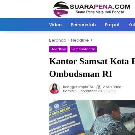
Langsung
ke
konten
Video
Pemerintah
Parpol
Kul
Beranda
Headline
Headline
Pemerintahan
Kantor Samsat Kota B
Ombudsman RI
RenggotempleTM
2 Min Baca
Kamis, 5 September 2019 | 13:10