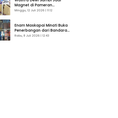
Magnet di Pameran
Dekranasda, Banyak Diminati
Minggu, 12 Juli 2026 | 11:12
Pengunjung
Enam Maskapai Minati Buka
Penerbangan dari Bandara
Husein Sastranegara
Rabu, 8 Juli 2026 | 12:43