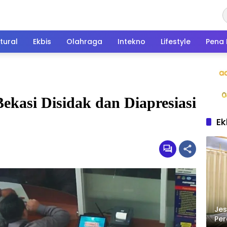
tural
Ekbis
Olahraga
Intekno
Lifestyle
Pena 
ekasi Disidak dan Diapresiasi
Ek
Jes
Per