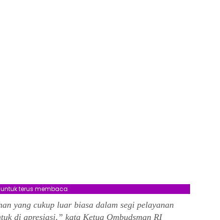
l untuk terus membaca
an yang cukup luar biasa dalam segi pelayanan
ntuk di apresiasi,” kata Ketua Ombudsman RI