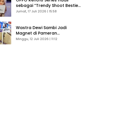
sebagai “Trendy Shoot Bestie”,
Bikin Konten Kreator Makin
Jumat, 17 Juli 2026 | 15:58
Betah
Wastra Dewi Sambi Jadi
Magnet di Pameran
Dekranasda, Banyak Diminati
Minggu, 12 Juli 2026 | 11:12
Pengunjung