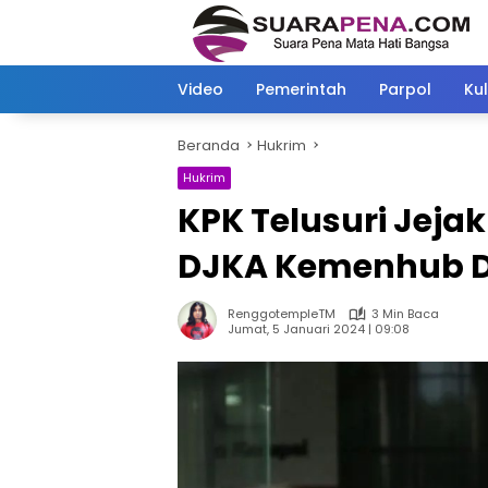
Langsung
ke
konten
Video
Pemerintah
Parpol
Kul
Beranda
Hukrim
Hukrim
KPK Telusuri Jejak
DJKA Kemenhub D
RenggotempleTM
3 Min Baca
Jumat, 5 Januari 2024 | 09:08