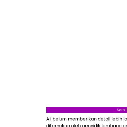
Scrol
Ali belum memberikan detail lebih l
ditemukan oleh penyidik lembaga a