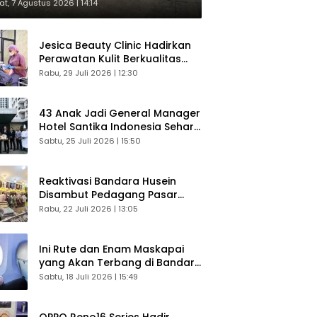
respons Langsung Penumpang
t, 7 Agustus 2026 | 14:14
Jesica Beauty Clinic Hadirkan
Perawatan Kulit Berkualitas
Plus Konsultasi Gratis
Rabu, 29 Juli 2026 | 12:30
43 Anak Jadi General Manager
Hotel Santika Indonesia Sehari
Sukses Digelar
Sabtu, 25 Juli 2026 | 15:50
Reaktivasi Bandara Husein
Disambut Pedagang Pasar
Baru, Diyakini Bangkitkan
Rabu, 22 Juli 2026 | 13:05
Kembali Ekonomi Bandung
Ini Rute dan Enam Maskapai
yang Akan Terbang di Bandara
Husein Sastranegara
Sabtu, 18 Juli 2026 | 15:49
OPPO Reno16 Series Hadir