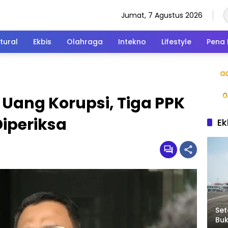
Jumat, 7 Agustus 2026
tural
Ekbis
Olahraga
Intekno
Lifestyle
Pena 
 Uang Korupsi, Tiga PPK
iperiksa
Ek
Set
Bu