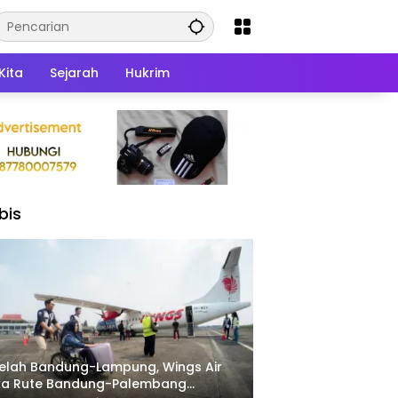
Kita
Sejarah
Hukrim
bis
elah Bandung-Lampung, Wings Air
ka Rute Bandung-Palembang