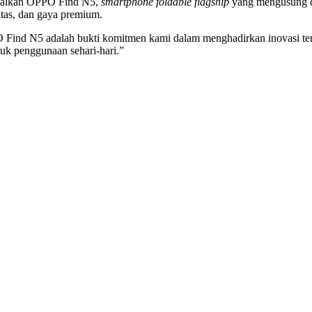
nalkan OPPO Find N5,
smartphone foldable flagship
yang mengusung des
tas, dan gaya premium.
Find N5 adalah bukti komitmen kami dalam menghadirkan inovasi terdep
tuk penggunaan sehari-hari.”