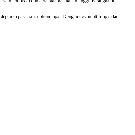
ain tertipis di dunia dengan ketahanan tinggi. Perangkat ini
an di pasar smartphone lipat. Dengan desain ultra-tipis dan