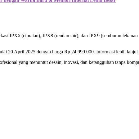
 dengan Warna Baru & Memori Internal Lebih Besar
ikasi IPX6 (cipratan), IPX8 (rendam air), dan IPX9 (semburan tekanan t
ai 20 April 2025 dengan harga Rp 24.999.000. Informasi lebih lanjut 
ofesional yang menuntut desain, inovasi, dan ketangguhan tanpa kompr