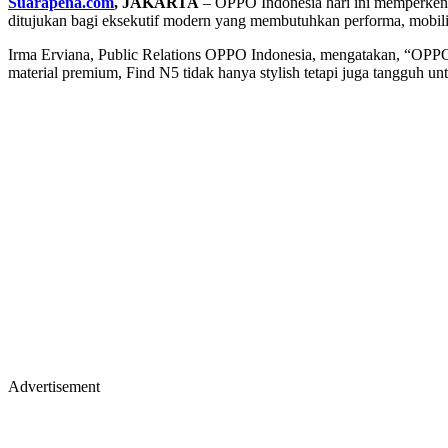
Suarapena.com
, JAKARTA
– OPPO Indonesia hari ini memperke
ditujukan bagi eksekutif modern yang membutuhkan performa, mobili
Irma Erviana, Public Relations OPPO Indonesia, mengatakan, “OPPO 
material premium, Find N5 tidak hanya stylish tetapi juga tangguh un
Advertisement