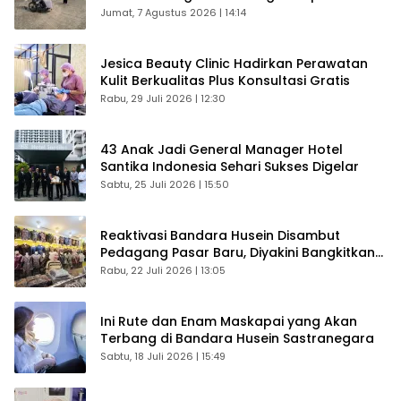
Langsung Penumpang
Jumat, 7 Agustus 2026 | 14:14
Jesica Beauty Clinic Hadirkan Perawatan
Kulit Berkualitas Plus Konsultasi Gratis
Rabu, 29 Juli 2026 | 12:30
43 Anak Jadi General Manager Hotel
Santika Indonesia Sehari Sukses Digelar
Sabtu, 25 Juli 2026 | 15:50
Reaktivasi Bandara Husein Disambut
Pedagang Pasar Baru, Diyakini Bangkitkan
Kembali Ekonomi Bandung
Rabu, 22 Juli 2026 | 13:05
Ini Rute dan Enam Maskapai yang Akan
Terbang di Bandara Husein Sastranegara
Sabtu, 18 Juli 2026 | 15:49