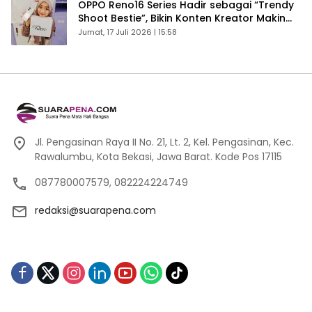
OPPO Reno16 Series Hadir sebagai “Trendy
Shoot Bestie”, Bikin Konten Kreator Makin
Betah
Jumat, 17 Juli 2026 | 15:58
Jl. Pengasinan Raya II No. 21, Lt. 2, Kel. Pengasinan, Kec.
Rawalumbu, Kota Bekasi, Jawa Barat. Kode Pos 17115
087780007579, 082224224749
redaksi@suarapena.com