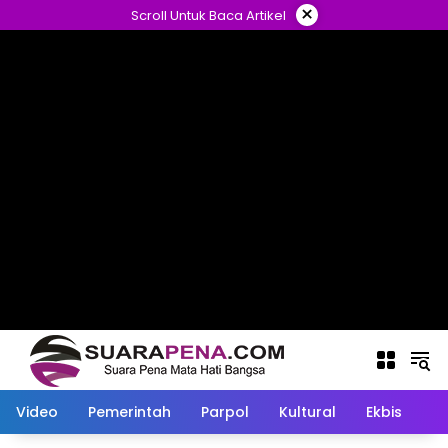
Langsung
×
Scroll Untuk Baca Artikel
ke
konten
Video
Pemerintah
Parpol
Kultural
Ekbis
O