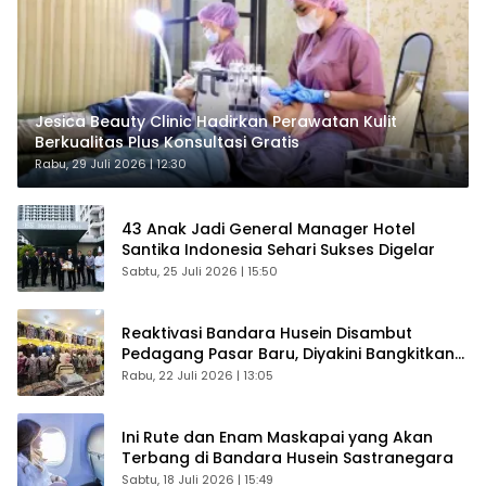
Jesica Beauty Clinic Hadirkan Perawatan Kulit
Berkualitas Plus Konsultasi Gratis
Rabu, 29 Juli 2026 | 12:30
43 Anak Jadi General Manager Hotel
Santika Indonesia Sehari Sukses Digelar
Sabtu, 25 Juli 2026 | 15:50
Reaktivasi Bandara Husein Disambut
Pedagang Pasar Baru, Diyakini Bangkitkan
Kembali Ekonomi Bandung
Rabu, 22 Juli 2026 | 13:05
Ini Rute dan Enam Maskapai yang Akan
Terbang di Bandara Husein Sastranegara
Sabtu, 18 Juli 2026 | 15:49