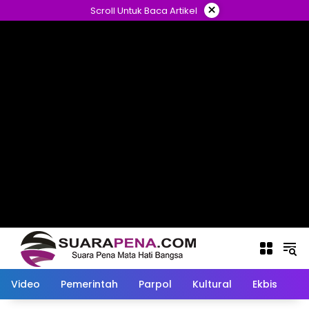
Langsung
×
Scroll Untuk Baca Artikel
ke
konten
Video
Pemerintah
Parpol
Kultural
Ekbis
O