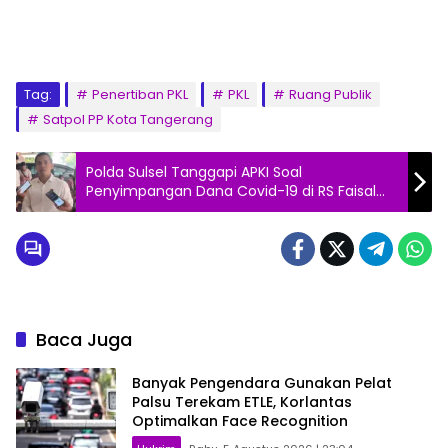
Tag:
Penertiban PKL
PKL
Ruang Publik
Satpol PP Kota Tangerang
Polda Sulsel Tanggapi APKI Soal
Penyimpangan Dana Covid-19 di RS Faisal
Makassar
Baca Juga
Banyak Pengendara Gunakan Pelat
Palsu Terekam ETLE, Korlantas
Optimalkan Face Recognition