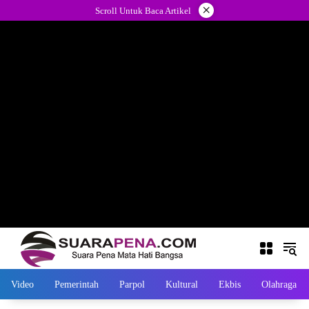
Langsung
×
Scroll Untuk Baca Artikel
ke
konten
Video
Pemerintah
Parpol
Kultural
Ekbis
Olahraga