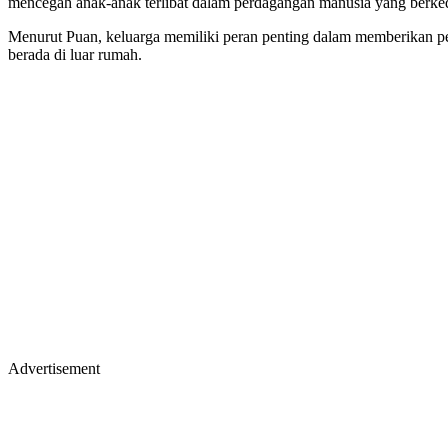
mencegah anak-anak terlibat dalam perdagangan manusia yang berkedo
Menurut Puan, keluarga memiliki peran penting dalam memberikan pe
berada di luar rumah.
Advertisement