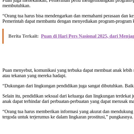
Puan juga menekankan, Pemerintah perlu mengembangkan program-pro
membutuhkan.
“Orang tua harus bisa mendengarkan dan memahami perasaan dan kek
Pemerintah dapat membantu dengan menyediakan program-program kon
Berita Terkait:
Puan di Hari Pers Nasional 2025, dari Menj
Puan menyebut, komunikasi yang terbuka dapat membuat anak lebih mu
atau tekanan yang mereka hadapi.
“Dukungan dari lingkungan pendidikan juga sangat dibutuhkan. Baik i
Selain itu, pendidikan seksual dari keluarga dan lingkungan terdekat
anak dapat terhindar dari perbuatan-perbuatan yang dapat merusak m
“Orang tua harus memberikan informasi yang akurat dan mendukung d
tergoda untuk terjerumus ke dalam lingkaran prostitusi,” pungkasnya. 