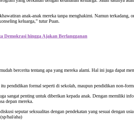
gram yang berkaitan dengan ketahanan keluarga. Salah satunya adal
hawatiran anak-anak mereka tanpa menghakimi. Namun terkadang, oran
seling keluarga,” tutur Puan.
aga Demokrasi hingga Ajakan Berlangganan
dah bercerita tentang apa yang mereka alami. Hal ini juga dapat men
tu pendidikan formal seperti di sekolah, maupun pendidikan non-formal
 juga sangat penting untuk diberikan kepada anak. Dengan memiliki info
asa depan mereka.
iskusi seputar seksualitas dengan pendekatan yang sesuai dengan usi
(sp/hal/aha)