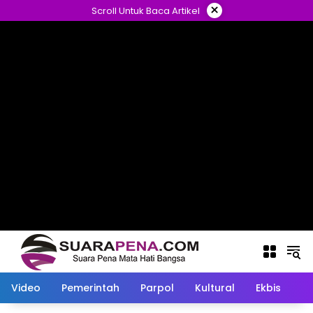
Langsung
×
Scroll Untuk Baca Artikel
ke
konten
Video
Pemerintah
Parpol
Kultural
Ekbis
O