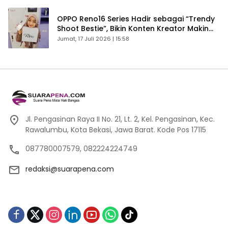
OPPO Reno16 Series Hadir sebagai “Trendy
Shoot Bestie”, Bikin Konten Kreator Makin
Betah
Jumat, 17 Juli 2026 | 15:58
Jl. Pengasinan Raya II No. 21, Lt. 2, Kel. Pengasinan, Kec.
Rawalumbu, Kota Bekasi, Jawa Barat. Kode Pos 17115
087780007579, 082224224749
redaksi@suarapena.com