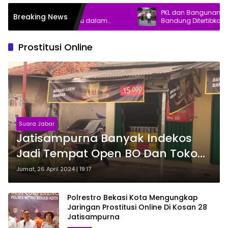
ai-Polri Gagalkan
PKL dan Bangunan Liar di K
Breaking News
undupan 30 Kg Sabu dalam
Bandung Ditertibkan, 800 Ki
n Teh
Gratis
Prostitusi Online
Suara Jabar
Jatisampurna Banyak Indekos
Jadi Tempat Open BO Dan Toko
Penjual Obat Keras Golongan G
Jumat, 26 April 2024 | 19:17
Polrestro Bekasi Kota Mengungkap
Jaringan Prostitusi Online Di Kosan 28
Jatisampurna