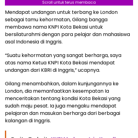
Scroll untuk terus membaca
Mendapat undangan untuk terbang ke London
Berita Terkait:
Syahril Mubarok Terpilih
sebagai tamu kehormatan, Gilang bangga
Sebagai Ketua DPD KNPI Kota Bekasi Periode
membawa nama KNPI Kota Bekasi untuk
2025-2028
bersilaturahmi dengan para pelajar dan mahasiswa
asal Indonesia di Inggris.
“Suatu kehormatan yang sangat berharga, saya
atas nama Ketua KNPI Kota Bekasi mendapat
undangan dari KBRI di Inggris,” ucapnya.
Gilang menambahkan, dalam kunjungannya ke
London, dia memanfaatkan kesempatan Ia
menceritakan tentang kondisi Kota Bekasi yang
sudah maju pesat. Ia juga mengaku mendapat
pelajaran dan masukan berharga dari berbagai
kalangan di Inggris.