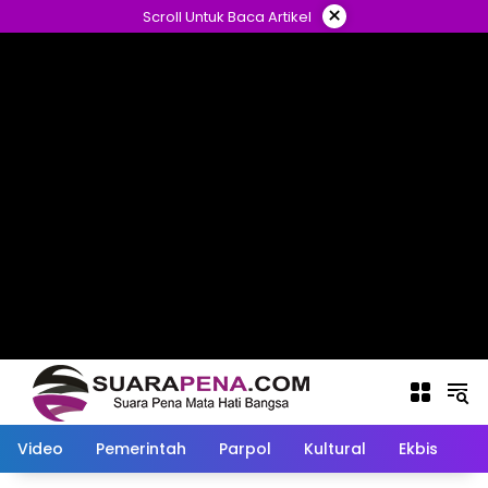
Langsung
×
Scroll Untuk Baca Artikel
ke
konten
Video
Pemerintah
Parpol
Kultural
Ekbis
O