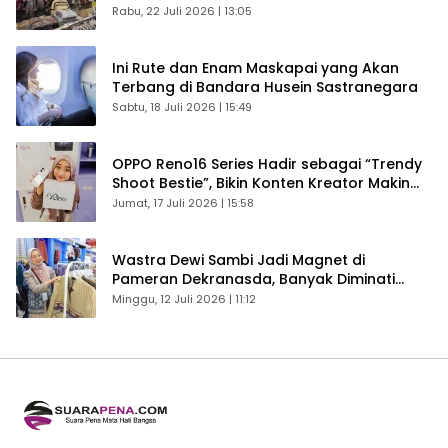
Kembali Ekonomi Bandung
Rabu, 22 Juli 2026 | 13:05
Ini Rute dan Enam Maskapai yang Akan
Terbang di Bandara Husein Sastranegara
Sabtu, 18 Juli 2026 | 15:49
OPPO Reno16 Series Hadir sebagai “Trendy
Shoot Bestie”, Bikin Konten Kreator Makin
Betah
Jumat, 17 Juli 2026 | 15:58
Wastra Dewi Sambi Jadi Magnet di
Pameran Dekranasda, Banyak Diminati
Pengunjung
Minggu, 12 Juli 2026 | 11:12