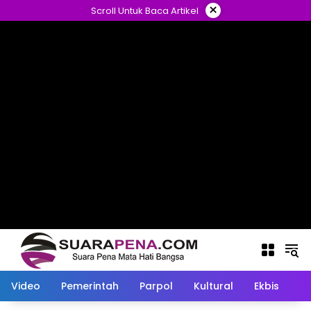
Langsung
×
Scroll Untuk Baca Artikel
ke
konten
Video
Pemerintah
Parpol
Kultural
Ekbis
O