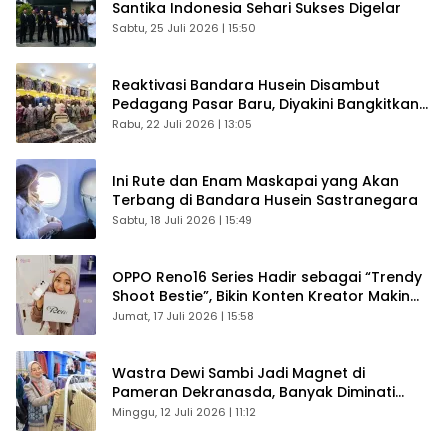
Santika Indonesia Sehari Sukses Digelar
Sabtu, 25 Juli 2026 | 15:50
Reaktivasi Bandara Husein Disambut
Pedagang Pasar Baru, Diyakini Bangkitkan
Kembali Ekonomi Bandung
Rabu, 22 Juli 2026 | 13:05
Ini Rute dan Enam Maskapai yang Akan
Terbang di Bandara Husein Sastranegara
Sabtu, 18 Juli 2026 | 15:49
OPPO Reno16 Series Hadir sebagai “Trendy
Shoot Bestie”, Bikin Konten Kreator Makin
Betah
Jumat, 17 Juli 2026 | 15:58
Wastra Dewi Sambi Jadi Magnet di
Pameran Dekranasda, Banyak Diminati
Pengunjung
Minggu, 12 Juli 2026 | 11:12