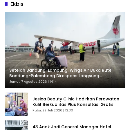
Ekbis
Setelah Bandung-Lampung, Wings Air Buka Rute
Bandung-Palembang Direspons Langsung
Penumpang
Jumat, 7 Agustus 2026 | 14:14
Jesica Beauty Clinic Hadirkan Perawatan
Kulit Berkualitas Plus Konsultasi Gratis
Rabu, 29 Juli 2026 | 12:30
43 Anak Jadi General Manager Hotel