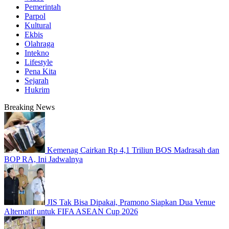
Pemerintah
Parpol
Kultural
Ekbis
Olahraga
Intekno
Lifestyle
Pena Kita
Sejarah
Hukrim
Breaking News
Kemenag Cairkan Rp 4,1 Triliun BOS Madrasah dan
BOP RA, Ini Jadwalnya
JIS Tak Bisa Dipakai, Pramono Siapkan Dua Venue
Alternatif untuk FIFA ASEAN Cup 2026