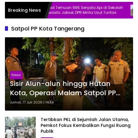
Soal Temuan 995 Senjata Api di Sekolah
Se
Breaking News
asi ke
Swasta Jaksel, DPR Minta Usut Tuntas
Bu
Di
Satpol PP Kota Tangerang
News
Sisir Alun-alun hingga Hutan
Kota, Operasi Malam Satpol PP
Pastikan Tak Ada Praktik
Jumat, 17 Juli 2026 | 14:34
Prostitusi
Tertibkan PKL di Sejumlah Jalan Utama,
Pemkot Fokus Kembalikan Fungsi Ruang
Publik