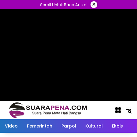
Langsung
×
Scroll Untuk Baca Artikel
ke
konten
Video
Pemerintah
Parpol
Kultural
Ekbis
O