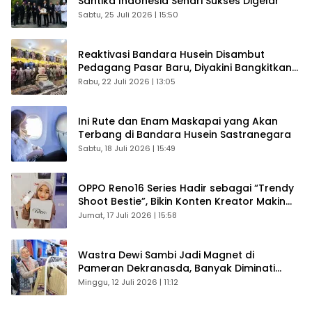
Santika Indonesia Sehari Sukses Digelar
Sabtu, 25 Juli 2026 | 15:50
Reaktivasi Bandara Husein Disambut
Pedagang Pasar Baru, Diyakini Bangkitkan
Kembali Ekonomi Bandung
Rabu, 22 Juli 2026 | 13:05
Ini Rute dan Enam Maskapai yang Akan
Terbang di Bandara Husein Sastranegara
Sabtu, 18 Juli 2026 | 15:49
OPPO Reno16 Series Hadir sebagai “Trendy
Shoot Bestie”, Bikin Konten Kreator Makin
Betah
Jumat, 17 Juli 2026 | 15:58
Wastra Dewi Sambi Jadi Magnet di
Pameran Dekranasda, Banyak Diminati
Pengunjung
Minggu, 12 Juli 2026 | 11:12