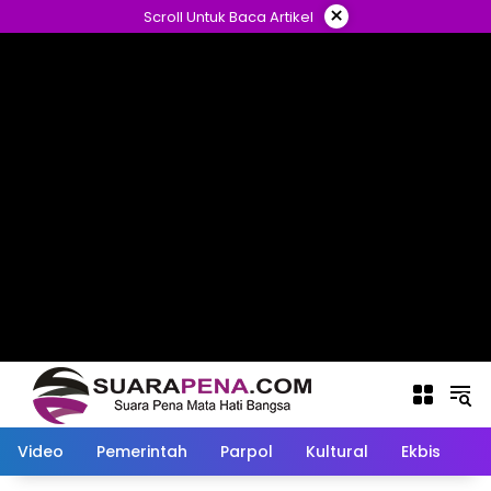
Langsung
×
Scroll Untuk Baca Artikel
ke
konten
Video
Pemerintah
Parpol
Kultural
Ekbis
O