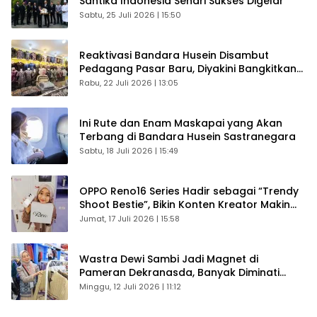
Santika Indonesia Sehari Sukses Digelar
Sabtu, 25 Juli 2026 | 15:50
Reaktivasi Bandara Husein Disambut
Pedagang Pasar Baru, Diyakini Bangkitkan
Kembali Ekonomi Bandung
Rabu, 22 Juli 2026 | 13:05
Ini Rute dan Enam Maskapai yang Akan
Terbang di Bandara Husein Sastranegara
Sabtu, 18 Juli 2026 | 15:49
OPPO Reno16 Series Hadir sebagai “Trendy
Shoot Bestie”, Bikin Konten Kreator Makin
Betah
Jumat, 17 Juli 2026 | 15:58
Wastra Dewi Sambi Jadi Magnet di
Pameran Dekranasda, Banyak Diminati
Pengunjung
Minggu, 12 Juli 2026 | 11:12