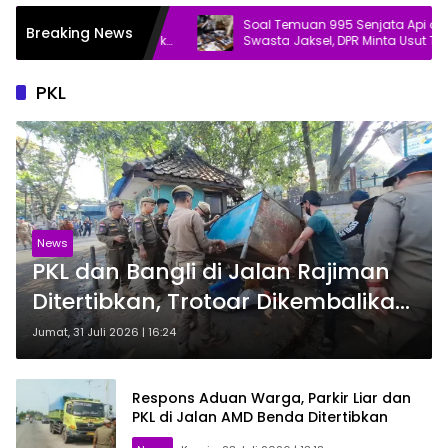
aporkan Dugaan
Soal Temuan 995 Senjata Api di Sekolah
Breaking News
Pasar Baru Bekasi ke
Swasta Jaksel, DPR Minta Usut Tuntas
PKL
News
PKL dan Bangli di Jalan Rajiman
Ditertibkan, Trotoar Dikembalikan
untuk Pejalan Kaki
Jumat, 31 Juli 2026 | 16:24
Respons Aduan Warga, Parkir Liar dan
PKL di Jalan AMD Benda Ditertibkan