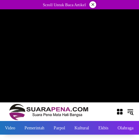
Langsung
×
Scroll Untuk Baca Artikel
ke
konten
Video
Pemerintah
Parpol
Kultural
Ekbis
Olahraga