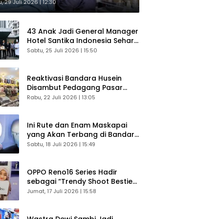
sultasi Gratis
, 29 Juli 2026 | 12:30
43 Anak Jadi General Manager
Hotel Santika Indonesia Sehari
Sukses Digelar
Sabtu, 25 Juli 2026 | 15:50
Reaktivasi Bandara Husein
Disambut Pedagang Pasar
Baru, Diyakini Bangkitkan
Rabu, 22 Juli 2026 | 13:05
Kembali Ekonomi Bandung
Ini Rute dan Enam Maskapai
yang Akan Terbang di Bandara
Husein Sastranegara
Sabtu, 18 Juli 2026 | 15:49
OPPO Reno16 Series Hadir
sebagai “Trendy Shoot Bestie”,
Bikin Konten Kreator Makin
Jumat, 17 Juli 2026 | 15:58
Betah
Wastra Dewi Sambi Jadi