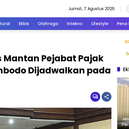
Jumat, 7 Agustus 2026
tural
Ekbis
Olahraga
Intekno
Lifestyle
Pena 
s Mantan Pejabat Pajak
ambodo Dijadwalkan pada
Ek
Jes
Per