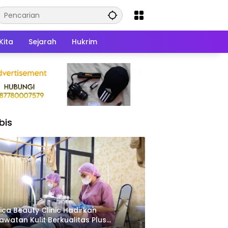
Kita
Sejarah
Hukrim
bis
ica Beauty Clinic Hadirkan
awatan Kulit Berkualitas Plus