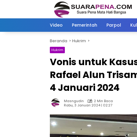
Langsung
ke
konten
Video
Pemerintah
Parpol
Kul
Beranda
Hukrim
Hukrim
Vonis untuk Kasu
Rafael Alun Tris
4 Januari 2024
Masngudin
2 Min Baca
Rabu, 3 Januari 2024 | 02:27