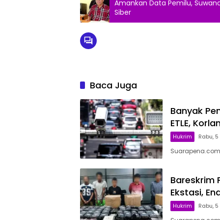
Amankan Data Pemilu, Suwand
Siber
Baca Juga
Banyak Pe
ETLE, Korl
Hukrim
Rabu, 5
Suarapena.com, J
Bareskrim P
Ekstasi, E
Hukrim
Rabu, 5