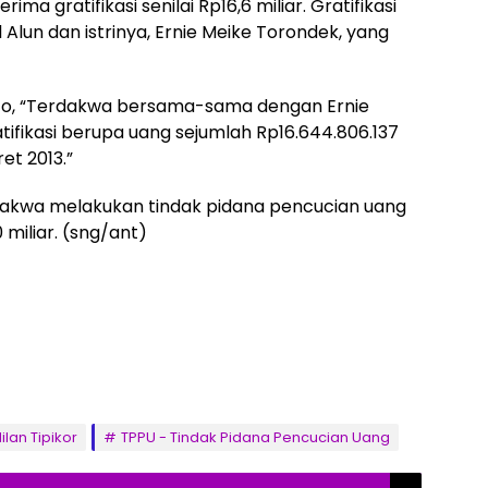
a gratifikasi senilai Rp16,6 miliar. Gratifikasi
 Alun dan istrinya, Ernie Meike Torondek, yang
o, “Terdakwa bersama-sama dengan Ernie
ifikasi berupa uang sejumlah Rp16.644.806.137
et 2013.”
a didakwa melakukan tindak pidana pencucian uang
miliar. (sng/ant)
lan Tipikor
TPPU - Tindak Pidana Pencucian Uang