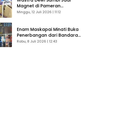
Magnet di Pameran
Dekranasda, Banyak Diminati
Minggu, 12 Juli 2026 | 11:12
Pengunjung
Enam Maskapai Minati Buka
Penerbangan dari Bandara
Husein Sastranegara
Rabu, 8 Juli 2026 | 12:43