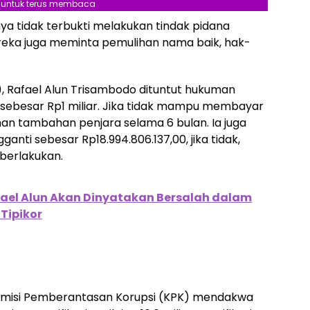
l untuk terus membaca
a tidak terbukti melakukan tindak pidana
eka juga meminta pemulihan nama baik, hak-
), Rafael Alun Trisambodo dituntut hukuman
 sebesar Rp1 miliar. Jika tidak mampu membayar
n tambahan penjara selama 6 bulan. Ia juga
nti sebesar Rp18.994.806.137,00, jika tidak,
berlakukan.
fael Alun Akan Dinyatakan Bersalah dalam
Tipikor
omisi Pemberantasan Korupsi (KPK) mendakwa