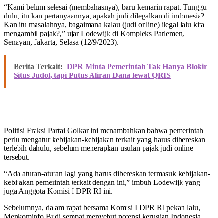
“Kami belum selesai (membahasnya), baru kemarin rapat. Tunggu
dulu, itu kan pertanyaannya, apakah judi dilegalkan di indonesia?
Kan itu masalahnya, bagaimana kalau (judi online) ilegal lalu kita
mengambil pajak?,” ujar Lodewijk di Kompleks Parlemen,
Senayan, Jakarta, Selasa (12/9/2023).
Berita Terkait:
DPR Minta Pemerintah Tak Hanya Blokir
Situs Judol, tapi Putus Aliran Dana lewat QRIS
Politisi Fraksi Partai Golkar ini menambahkan bahwa pemerintah
perlu mengatur kebijakan-kebijakan terkait yang harus dibereskan
terlebih dahulu, sebelum menerapkan usulan pajak judi online
tersebut.
“Ada aturan-aturan lagi yang harus dibereskan termasuk kebijakan-
kebijakan pemerintah terkait dengan ini,” imbuh Lodewijk yang
juga Anggota Komisi I DPR RI ini.
Sebelumnya, dalam rapat bersama Komisi I DPR RI pekan lalu,
Menkominfo Budi sempat menyebut potensi kerugian Indonesia