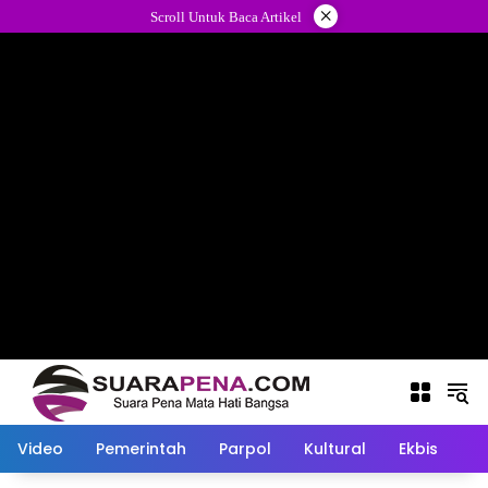
Langsung
×
Scroll Untuk Baca Artikel
ke
konten
Video
Pemerintah
Parpol
Kultural
Ekbis
O