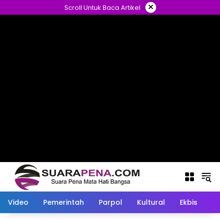
Langsung
×
Scroll Untuk Baca Artikel
ke
konten
Video
Pemerintah
Parpol
Kultural
Ekbis
O