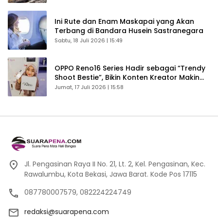
Ini Rute dan Enam Maskapai yang Akan
Terbang di Bandara Husein Sastranegara
Sabtu, 18 Juli 2026 | 15:49
OPPO Reno16 Series Hadir sebagai “Trendy
Shoot Bestie”, Bikin Konten Kreator Makin
Betah
Jumat, 17 Juli 2026 | 15:58
Jl. Pengasinan Raya II No. 21, Lt. 2, Kel. Pengasinan, Kec.
Rawalumbu, Kota Bekasi, Jawa Barat. Kode Pos 17115
087780007579, 082224224749
redaksi@suarapena.com