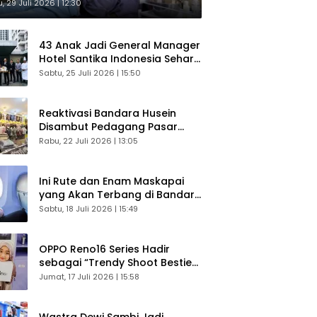
sultasi Gratis
, 29 Juli 2026 | 12:30
43 Anak Jadi General Manager
Hotel Santika Indonesia Sehari
Sukses Digelar
Sabtu, 25 Juli 2026 | 15:50
Reaktivasi Bandara Husein
Disambut Pedagang Pasar
Baru, Diyakini Bangkitkan
Rabu, 22 Juli 2026 | 13:05
Kembali Ekonomi Bandung
Ini Rute dan Enam Maskapai
yang Akan Terbang di Bandara
Husein Sastranegara
Sabtu, 18 Juli 2026 | 15:49
OPPO Reno16 Series Hadir
sebagai “Trendy Shoot Bestie”,
Bikin Konten Kreator Makin
Jumat, 17 Juli 2026 | 15:58
Betah
Wastra Dewi Sambi Jadi