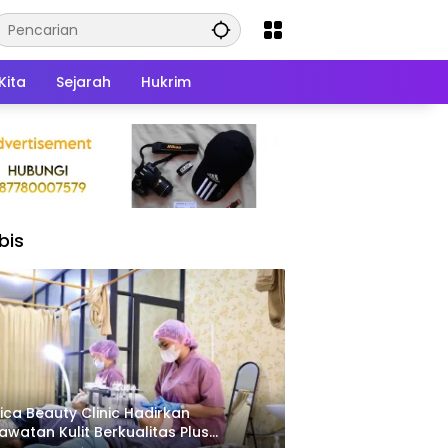
Kita
Sejarah
Hukrim
bis
ica Beauty Clinic Hadirkan
awatan Kulit Berkualitas Plus