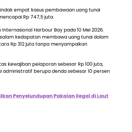
menindak empat kasus pembawaan uang tunai
mencapai Rp 747,5 juta.
n Internasional Harbour Bay pada 10 Mei 2026.
ussalam kedapatan membawa uang tunai dalam
etara Rp 312 juta tanpa menyampaikan
as kewajiban pelaporan sebesar Rp 100 juta,
 administratif berupa denda sebesar 10 persen
lkan Penyelundupan Pakaian Ilegal di Laut