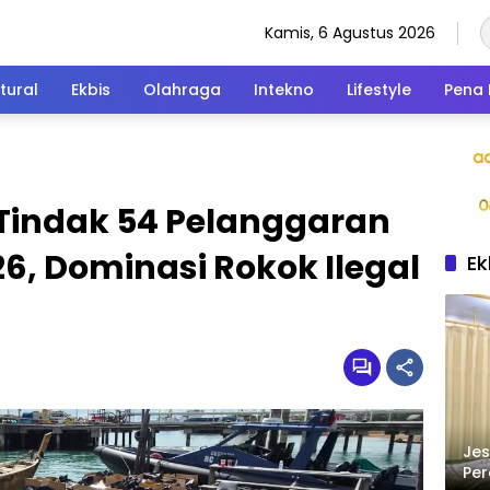
Kamis, 6 Agustus 2026
tural
Ekbis
Olahraga
Intekno
Lifestyle
Pena 
Tindak 54 Pelanggaran
6, Dominasi Rokok Ilegal
Ek
Jes
Per