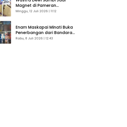
Magnet di Pameran
Dekranasda, Banyak Diminati
Minggu, 12 Juli 2026 | 11:12
Pengunjung
Enam Maskapai Minati Buka
Penerbangan dari Bandara
Husein Sastranegara
Rabu, 8 Juli 2026 | 12:43