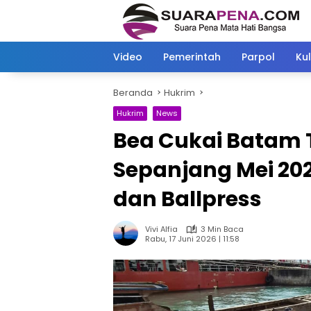
Langsung
ke
konten
Video
Pemerintah
Parpol
Kul
Beranda
Hukrim
Hukrim
News
Bea Cukai Batam 
Sepanjang Mei 202
dan Ballpress
Vivi Alfia
3 Min Baca
Rabu, 17 Juni 2026 | 11:58