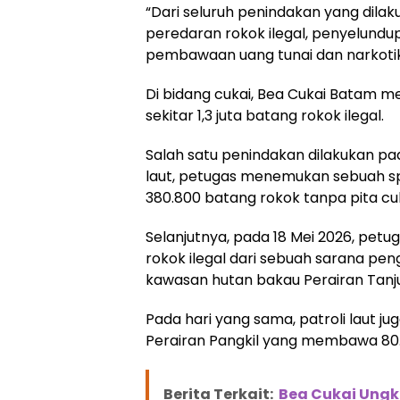
“Dari seluruh penindakan yang dila
peredaran rokok ilegal, penyelundu
pembawaan uang tunai dan narkotika
Di bidang cukai, Bea Cukai Batam m
sekitar 1,3 juta batang rokok ilegal.
Salah satu penindakan dilakukan pada
laut, petugas menemukan sebuah 
380.800 batang rokok tanpa pita cuk
Selanjutnya, pada 18 Mei 2026, pe
rokok ilegal dari sebuah sarana pen
kawasan hutan bakau Perairan Tanju
Pada hari yang sama, patroli laut 
Perairan Pangkil yang membawa 80.9
Berita Terkait:
Bea Cukai Ungka