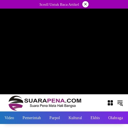
Langsung
×
Scroll Untuk Baca Artikel
ke
konten
Video
Pemerintah
Parpol
Kultural
Ekbis
Olahraga