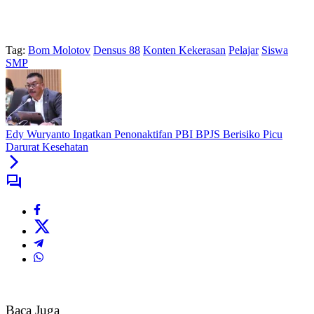
Tag:
Bom Molotov
Densus 88
Konten Kekerasan
Pelajar
Siswa
SMP
Edy Wuryanto Ingatkan Penonaktifan PBI BPJS Berisiko Picu
Darurat Kesehatan
Baca Juga