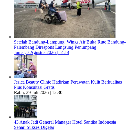
Setelah Bandung-Lampung, Wings Air Buka Rute Bandung-
Palembang Direspons Langsung Penumpang
Jumat, 7 Agustus 2026 | 14:14
Jesica Beauty Clinic Hadirkan Perawatan Kulit Berkualitas
Plus Konsultasi Gratis
Rabu, 29 Juli 2026 | 12:30
43 Anak Jadi General Manager Hotel Santika Indonesia
Sehari Sukses Digelar