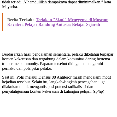
tidak terjadi. Alhamdulillah dampaknya dapat diminimalkan,” kata
Mayndra.
Berita Terkait:
Teriakan "Siap!" Menggema di Museum
Kavaleri, Pelajar Bandung Antusias Belajar Sejarah
Berdasarkan hasil pendalaman sementara, pelaku diketahui terpapar
konten kekerasan dan tergabung dalam komunitas daring bertema
true crime community. Paparan tersebut diduga memengaruhi
perilaku dan pola pikir pelaku.
Saat ini, Polri melalui Densus 88 Antiteror masih mendalami motif
kejadian tersebut. Selain itu, langkah-langkah pencegahan juga
dilakukan untuk mengantisipasi potensi radikalisasi dan
penyalahgunaan konten kekerasan di kalangan pelajar. (sp/hp)