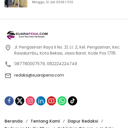
Pengunjung
Minggu, 12 Juli 2026 | 11:12
Jl. Pengasinan Raya II No. 21, Lt. 2, Kel. Pengasinan, Kec.
Rawalumbu, Kota Bekasi, Jawa Barat. Kode Pos 17115
087780007579, 082224224749
redaksi@suarapena.com
Beranda
Tentang Kami
Dapur Redaksi