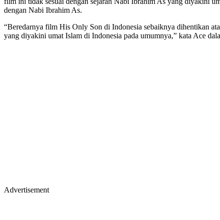
film ini tidak sesuai dengan sejarah Nabi Ibrahim As yang diyakini u
dengan Nabi Ibrahim As.
“Beredarnya film His Only Son di Indonesia sebaiknya dihentikan ata
yang diyakini umat Islam di Indonesia pada umumnya,” kata Ace dalam
Advertisement