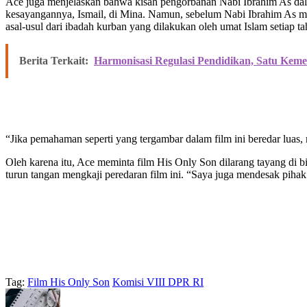
Ace juga menjelaskan bahwa kisah pengorbanan Nabi Ibrahim As dal
kesayangannya, Ismail, di Mina. Namun, sebelum Nabi Ibrahim As me
asal-usul dari ibadah kurban yang dilakukan oleh umat Islam setiap 
Berita Terkait:
Harmonisasi Regulasi Pendidikan, Satu Kem
“Jika pemahaman seperti yang tergambar dalam film ini beredar luas
Oleh karena itu, Ace meminta film His Only Son dilarang tayang di
turun tangan mengkaji peredaran film ini. “Saya juga mendesak pihak 
Tag:
Film His Only Son
Komisi VIII DPR RI