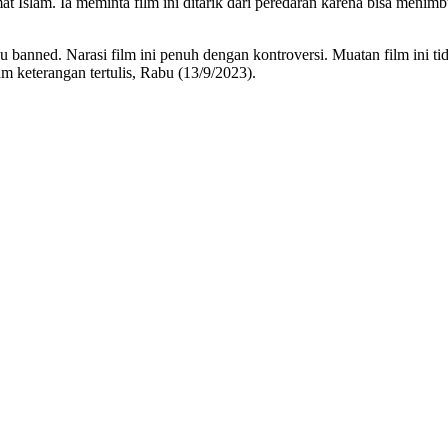
mat Islam. Ia meminta film ini ditarik dari peredaran karena bisa men
u banned. Narasi film ini penuh dengan kontroversi. Muatan film ini t
 keterangan tertulis, Rabu (13/9/2023).