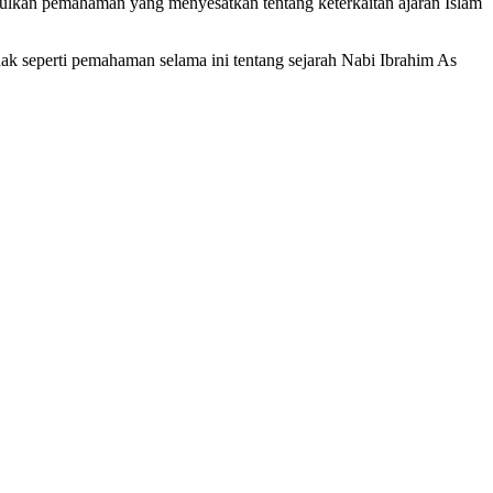
imbulkan pemahaman yang menyesatkan tentang keterkaitan ajaran Islam
idak seperti pemahaman selama ini tentang sejarah Nabi Ibrahim As