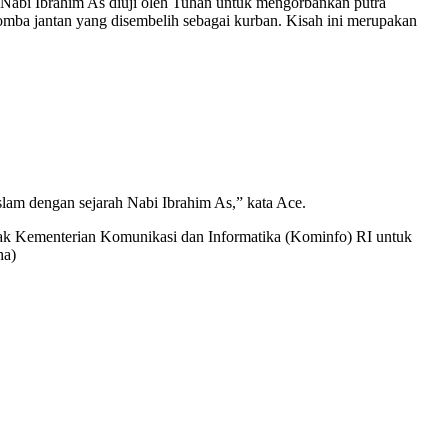
Nabi Ibrahim As diuji oleh Tuhan untuk mengorbankan putra
mba jantan yang disembelih sebagai kurban. Kisah ini merupakan
slam dengan sejarah Nabi Ibrahim As,” kata Ace.
esak Kementerian Komunikasi dan Informatika (Kominfo) RI untuk
ha)