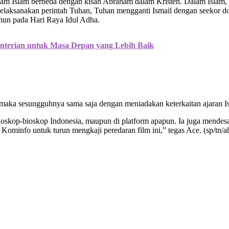
am Islam berbeda dengan kisah Abraham dalam Kristen. Dalam Islam, 
laksanakan perintah Tuhan, Tuhan mengganti Ismail dengan seekor do
tahun pada Hari Raya Idul Adha.
enterian untuk Masa Depan yang Lebih Baik
, maka sesungguhnya sama saja dengan meniadakan keterkaitan ajaran I
 bioskop-bioskop Indonesia, maupun di platform apapun. Ia juga mend
Kominfo untuk turun mengkaji peredaran film ini,” tegas Ace. (sp/tn/a