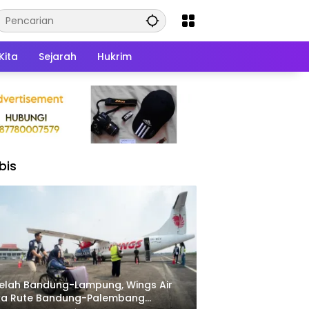
Kita
Sejarah
Hukrim
bis
elah Bandung-Lampung, Wings Air
ka Rute Bandung-Palembang