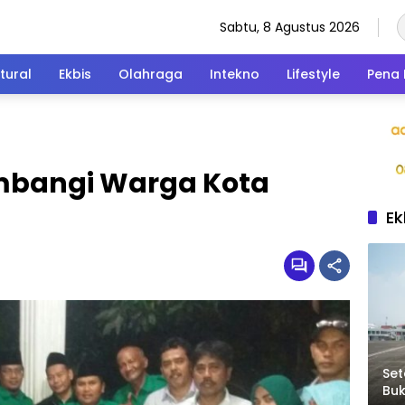
Sabtu, 8 Agustus 2026
tural
Ekbis
Olahraga
Intekno
Lifestyle
Pena 
ambangi Warga Kota
Ek
Set
Bu