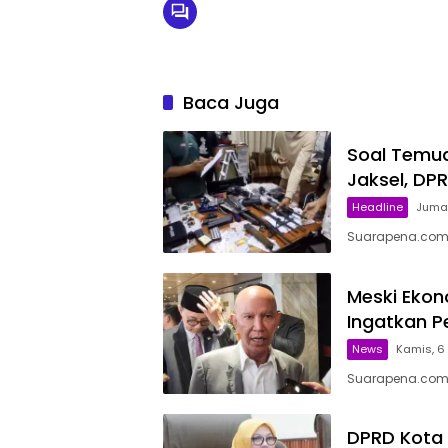
Baca Juga
Soal Temua
Jaksel, DP
Headline
Jumat
Suarapena.com, 
Meski Ekon
Ingatkan P
News
Kamis, 6
Suarapena.com,
DPRD Kota 