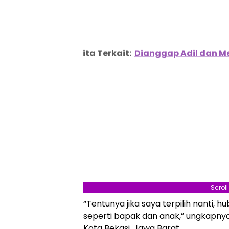
Berita Terkait:
Dianggap Adil dan M
Scrol
“Tentunya jika saya terpilih nanti
seperti bapak dan anak,” ungkapnya
Kota Bekasi, Jawa Barat.