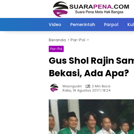
Langsung
ke
konten
Video
Pemerintah
Parpol
Kul
Beranda
Par-Pol
Par-Pol
Gus Shol Rajin S
Bekasi, Ada Apa?
Masngudin
2 Min Baca
Rabu, 16 Agustus 2017 | 18:24