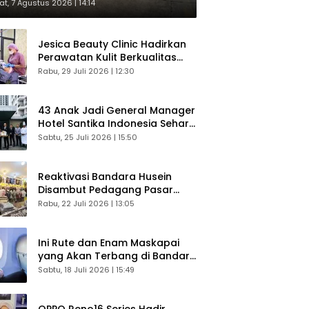
respons Langsung Penumpang
t, 7 Agustus 2026 | 14:14
Jesica Beauty Clinic Hadirkan
Perawatan Kulit Berkualitas
Plus Konsultasi Gratis
Rabu, 29 Juli 2026 | 12:30
43 Anak Jadi General Manager
Hotel Santika Indonesia Sehari
Sukses Digelar
Sabtu, 25 Juli 2026 | 15:50
Reaktivasi Bandara Husein
Disambut Pedagang Pasar
Baru, Diyakini Bangkitkan
Rabu, 22 Juli 2026 | 13:05
Kembali Ekonomi Bandung
Ini Rute dan Enam Maskapai
yang Akan Terbang di Bandara
Husein Sastranegara
Sabtu, 18 Juli 2026 | 15:49
OPPO Reno16 Series Hadir