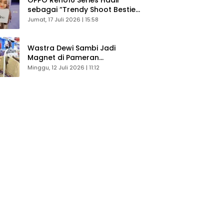
sebagai “Trendy Shoot Bestie”,
Bikin Konten Kreator Makin
Jumat, 17 Juli 2026 | 15:58
Betah
Wastra Dewi Sambi Jadi
Magnet di Pameran
Dekranasda, Banyak Diminati
Minggu, 12 Juli 2026 | 11:12
Pengunjung