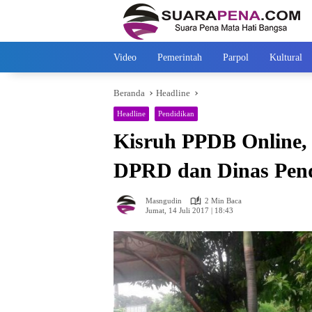
Langsung
ke
konten
Video
Pemerintah
Parpol
Kultural
Beranda
Headline
Headline
Pendidikan
Kisruh PPDB Online,
DPRD dan Dinas Pen
Masngudin
2 Min Baca
Jumat, 14 Juli 2017 | 18:43