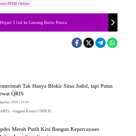
rotes PPDB Online
 Hujani 5 Gol ke Gawang Barito Putera
erintah Tak Hanya Blokir Situs Judol, tapi Putus
lewat QRIS
Agustus 2026 | 15:20
KARTA – Anggota Komisi I DPR RI…
pdes Merah Putih Kini Bangun Kepercayaan