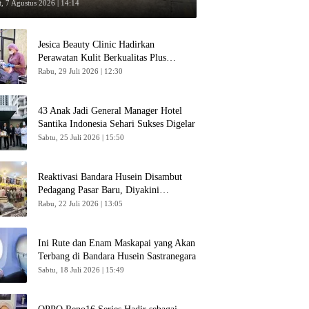
umpang
, 7 Agustus 2026 | 14:14
Jesica Beauty Clinic Hadirkan
Perawatan Kulit Berkualitas Plus
Konsultasi Gratis
Rabu, 29 Juli 2026 | 12:30
43 Anak Jadi General Manager Hotel
Santika Indonesia Sehari Sukses Digelar
Sabtu, 25 Juli 2026 | 15:50
Reaktivasi Bandara Husein Disambut
Pedagang Pasar Baru, Diyakini
Bangkitkan Kembali Ekonomi Bandung
Rabu, 22 Juli 2026 | 13:05
Ini Rute dan Enam Maskapai yang Akan
Terbang di Bandara Husein Sastranegara
Sabtu, 18 Juli 2026 | 15:49