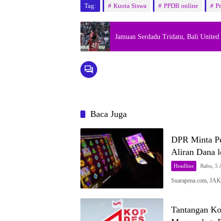
Tag:
Kuota Siswa
PPDB online
P
Jamuan Serdadu Tridatu, Bali United
Baca Juga
DPR Minta Pem
Aliran Dana 
Headline
Rabu, 5 
Suarapena.com, JA
Tantangan Ko