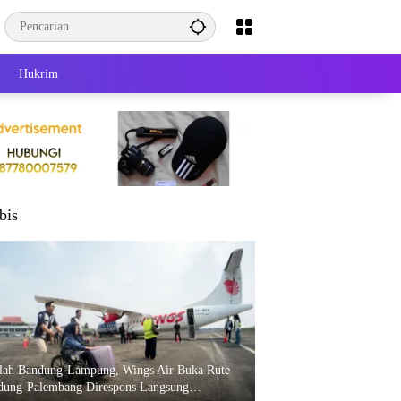
Hukrim
bis
elah Bandung-Lampung, Wings Air Buka Rute
dung-Palembang Direspons Langsung