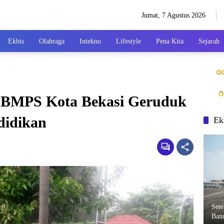
Jumat, 7 Agustus 2026
Ekbis
Olahraga
Intekno
Lifestyle
Pena Kita
Sejarah
 BMPS Kota Bekasi Geruduk
didikan
Ek
Set
Ban