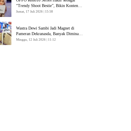
OPPO Reno16 Series Hadir sebagai
“Trendy Shoot Bestie”, Bikin Konten
Kreator Makin Betah
Jumat, 17 Juli 2026 | 15:58
Wastra Dewi Sambi Jadi Magnet di
Pameran Dekranasda, Banyak Diminati
Pengunjung
Minggu, 12 Juli 2026 | 11:12