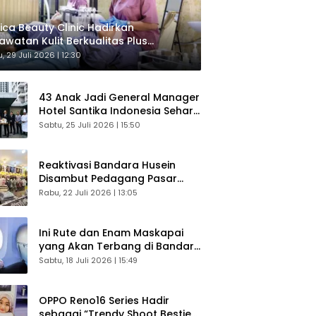
ica Beauty Clinic Hadirkan
awatan Kulit Berkualitas Plus
sultasi Gratis
, 29 Juli 2026 | 12:30
43 Anak Jadi General Manager
Hotel Santika Indonesia Sehari
Sukses Digelar
Sabtu, 25 Juli 2026 | 15:50
Reaktivasi Bandara Husein
Disambut Pedagang Pasar
Baru, Diyakini Bangkitkan
Rabu, 22 Juli 2026 | 13:05
Kembali Ekonomi Bandung
Ini Rute dan Enam Maskapai
yang Akan Terbang di Bandara
Husein Sastranegara
Sabtu, 18 Juli 2026 | 15:49
OPPO Reno16 Series Hadir
sebagai “Trendy Shoot Bestie”,