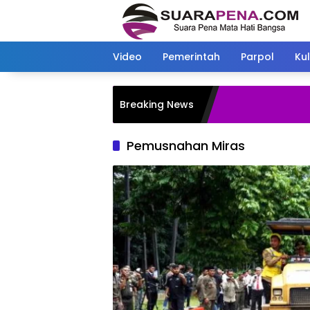
Langsung
ke
konten
Video
Pemerintah
Parpol
Kul
Breaking News
Pemusnahan Miras