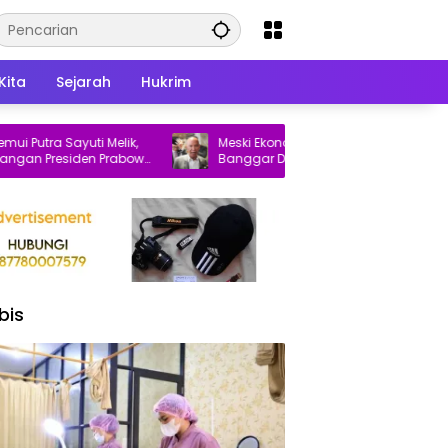
Kita
Sejarah
Hukrim
ra Sayuti Melik,
Meski Ekonomi Tumbuh 5,29 Persen,
Presiden Prabowo
Banggar DPR Ingatkan Pemerintah Soal
Dua Hal Ini
bis