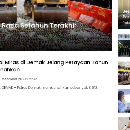
Jes
Per
Kon
Rabu
l Razia Setahun Terakhir
ol Miras di Demak Jelang Perayaan Tahun
snahkan
 Desember 2024 | 21:32
 DEMAK – Polres Demak memusnahkan sebanyak 3.612…