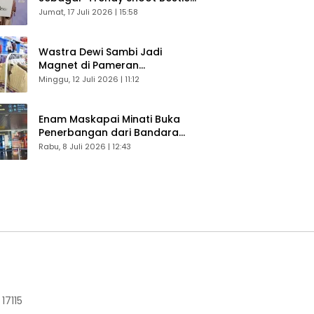
Bikin Konten Kreator Makin
Jumat, 17 Juli 2026 | 15:58
Betah
Wastra Dewi Sambi Jadi
Magnet di Pameran
Dekranasda, Banyak Diminati
Minggu, 12 Juli 2026 | 11:12
Pengunjung
Enam Maskapai Minati Buka
Penerbangan dari Bandara
Husein Sastranegara
Rabu, 8 Juli 2026 | 12:43
17115