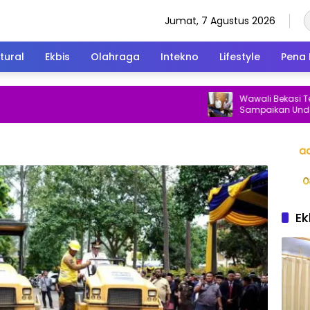
Jumat, 7 Agustus 2026
tural
Ekbis
Olahraga
Intekno
Lifestyle
Pena 
Wawali Bekasi Temui Put
Sampaikan Undangan 
ke Istana Negara
Ek