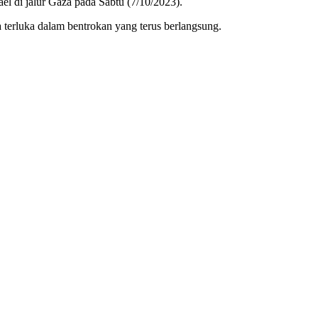
el di jalur Gaza pada Sabtu (7/10/2023).
 terluka dalam bentrokan yang terus berlangsung.