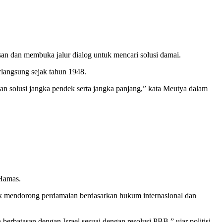
an dan membuka jalur dialog untuk mencari solusi damai.
rlangsung sejak tahun 1948.
n solusi jangka pendek serta jangka panjang,” kata Meutya dalam
 Hamas.
tuk mendorong perdamaian berdasarkan hukum internasional dan
berbatasan dengan Israel sesuai dengan resolusi PBB,” ujar politisi