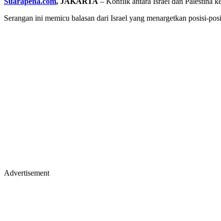
Suarapena.com
, JAKARTA
– Konflik antara Israel dan Palestina 
Serangan ini memicu balasan dari Israel yang menargetkan posisi-pos
Advertisement