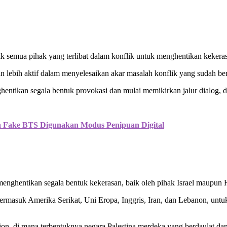
 semua pihak yang terlibat dalam konflik untuk menghentikan kekeras
 lebih aktif dalam menyelesaikan akar masalah konflik yang sudah be
ntikan segala bentuk provokasi dan mulai memikirkan jalur dialog, da
a Fake BTS Digunakan Modus Penipuan Digital
menghentikan segala bentuk kekerasan, baik oleh pihak Israel maupun
termasuk Amerika Serikat, Uni Eropa, Inggris, Iran, dan Lebanon, un
on, di mana terbentuknya negara Palestina merdeka yang berdaulat dan 