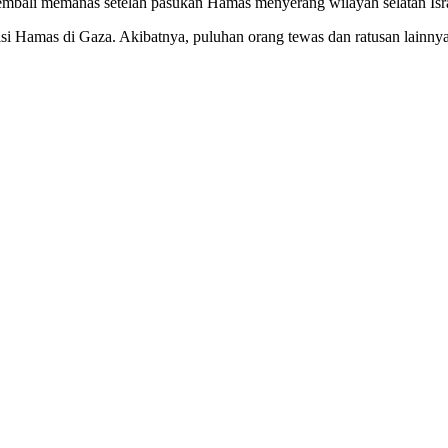
kembali memanas setelah pasukan Hamas menyerang wilayah selatan Isra
isi Hamas di Gaza. Akibatnya, puluhan orang tewas dan ratusan lainnya