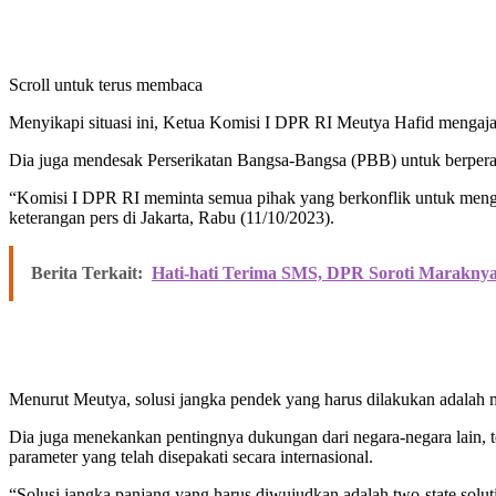
Scroll untuk terus membaca
Menyikapi situasi ini, Ketua Komisi I DPR RI Meutya Hafid mengajak
Dia juga mendesak Perserikatan Bangsa-Bangsa (PBB) untuk berperan
“Komisi I DPR RI meminta semua pihak yang berkonflik untuk menghe
keterangan pers di Jakarta, Rabu (11/10/2023).
Berita Terkait:
Hati-hati Terima SMS, DPR Soroti Marakny
Menurut Meutya, solusi jangka pendek yang harus dilakukan adalah 
Dia juga menekankan pentingnya dukungan dari negara-negara lain, 
parameter yang telah disepakati secara internasional.
“Solusi jangka panjang yang harus diwujudkan adalah two-state soluti