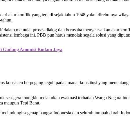
as dari akar konflik yang terjadi sejak tahun 1948 yakni direbutnya wil
-tahun.
f dalam memulai proses dialog dan berusaha menyelesaikan akar konfli
ksistensi lembaga ini. PBB pun harus menolak segala solusi yang diputu
di Gudang Amunisi Kodam Jaya
rus konsisten berpegang teguh pada amanat konstitusi yang menentang
uk sesegera mungkin melakukan evakuasi terhadap Warga Negara Indo
za maupun Tepi Barat.
elindungi segenap bangsa Indonesia dan seluruh tumpah darah Indone