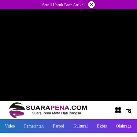
Langsung
×
Scroll Untuk Baca Artikel
ke
konten
Video
Pemerintah
Parpol
Kultural
Ekbis
Olahraga