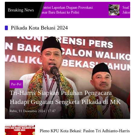
Bos Mitra Patriot Laporkan Dugaan Provokasi
Soal Temuan 995 Se
Breaking News
Penataan Pasar Baru Bekasi ke Polisi
Jaksel, DPR Minta 
Pilkada Kota Bekasi 2024
Par-Pol
Tri-Harris Siapkan Puluhan Pengacara
Hadapi Gugatan Sengketa Pilkada di MK
Rabu, 11 Desember 2024 | 17:47
Pleno KPU Kota Bekasi: Paslon Tri Adhianto-Harris